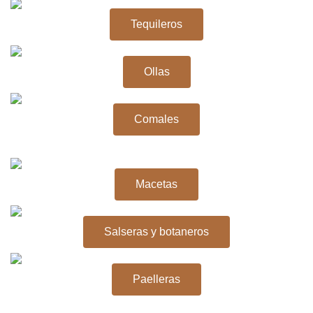
Tequileros
Ollas
Comales
Macetas
Salseras y botaneros
Paelleras