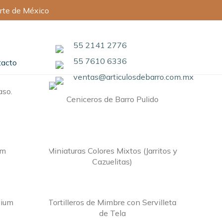
rte de México
55 2141 2776
55 7610 6336
tacto
ventas@articulosdebarro.com.mx
aso.
Ceniceros de Barro Pulido
um
Miniaturas Colores Mixtos (Jarritos y
Cazuelitas)
mium
Tortilleros de Mimbre con Servilleta
de Tela