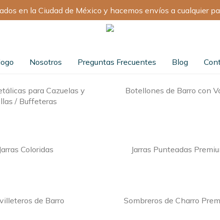
ados en la Ciudad de México y hacemos envíos a cualquier pa
logo
Nosotros
Preguntas Frecuentes
Blog
Con
tálicas para Cazuelas y
Botellones de Barro con V
llas / Buffeteras
Jarras Coloridas
Jarras Punteadas Premi
villeteros de Barro
Sombreros de Charro Pre