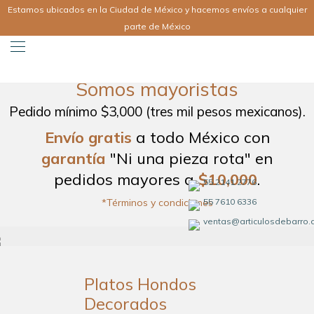
Estamos ubicados en la Ciudad de México y hacemos envíos a cualquier
parte de México
Somos mayoristas
Pedido mínimo $3,000 (tres mil pesos mexicanos).
Envío gratis
a todo México con
garantía
"Ni una pieza rota" en
pedidos mayores a
$10,000
.
55 2141 2776
55 7610 6336
*Términos y condiciones
ventas@articulosdebarro
Platos Hondos
Decorados