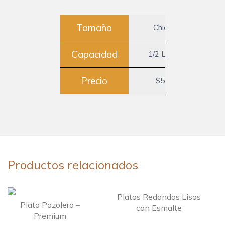
Tamaño
Chico
G
Capacidad
1/2 Litro
3/
Precio
$55
Productos relacionados
Platos Redondos Lisos
Plato Pozolero –
con Esmalte
Premium