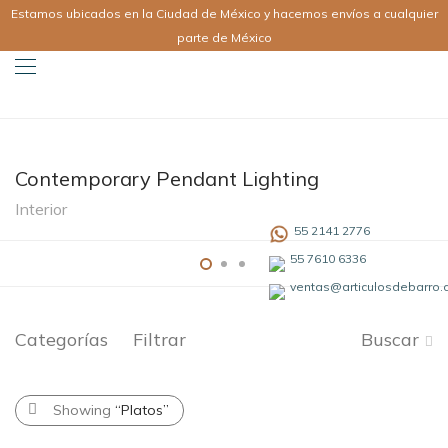
Estamos ubicados en la Ciudad de México y hacemos envíos a cualquier
parte de México
Contemporary Pendant Lighting
Interior
55 2141 2776
55 7610 6336
ventas@articulosdebarro
Categorías
Filtrar
Buscar
Showing
“Platos”